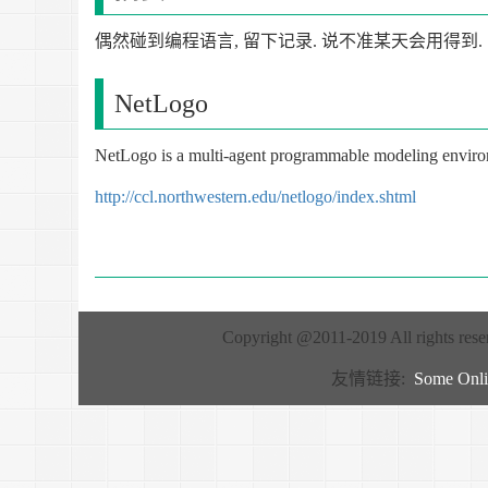
偶然碰到编程语言, 留下记录. 说不准某天会用得到.
NetLogo
NetLogo is a multi-agent programmable modeling envir
http://ccl.northwestern.edu/netlogo/index.shtml
Copyright @2011-2019 All rights rese
友情链接:
Some Onli