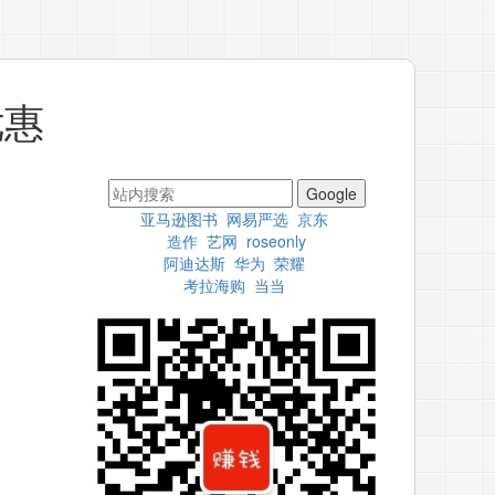
优惠
Google
亚马逊图书
网易严选
京东
造作
艺网
roseonly
阿迪达斯
华为
荣耀
考拉海购
当当