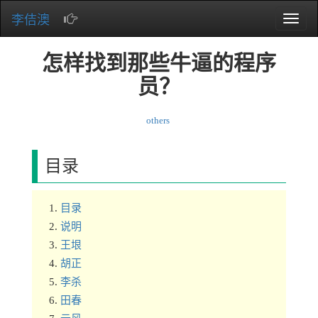
李佶澳
Toggle
naviga
怎样找到那些牛逼的程序
员？
others
目录
目录
说明
王垠
胡正
李杀
田春