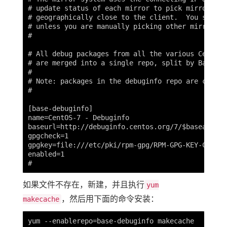
# update status of each mirror to pick mirrors th
# geographically close to the client.  You should
# unless you are manually picking other mirrors.

#

# All debug packages from all the various CentOS-
# are merged into a single repo, split by BaseArch
#

# Note: packages in the debuginfo repo are curren
#

[base-debuginfo]

name=CentOS-7 - Debuginfo

baseurl=http://debuginfo.centos.org/7/$basearch/

gpgcheck=1

gpgkey=file:///etc/pki/rpm-gpg/RPM-GPG-KEY-CentOS
enabled=1

如果文件不存在，新建，并且执行
yum
，然后用下面的命令安装：
makecache
yum --enablerepo=base-debuginfo makecache
