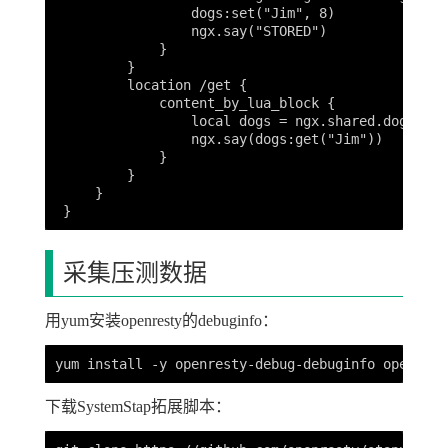
                 dogs:set("Jim", 8)

                 ngx.say("STORED")

             }

         }

         location /get {

             content_by_lua_block {

                 local dogs = ngx.shared.dogs

                 ngx.say(dogs:get("Jim"))

             }

         }

     }

采集压测数据
用yum安装openresty的debuginfo：
下载SystemStap拓展脚本：