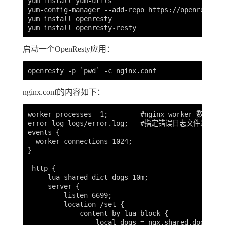
yum install yum-utils

yum-config-manager --add-repo https://openresty.o
yum install openresty

启动一个OpenResty应用：
nginx.conf的内容如下：
worker_processes  1;        #nginx worker 数量

error_log logs/error.log;   #指定错误日志文件路径

events {

  worker_connections 1024;

}

 http {

     lua_shared_dict dogs 10m;

     server {

         listen 6699;

         location /set {

             content_by_lua_block {

                 local dogs = ngx.shared.dogs
