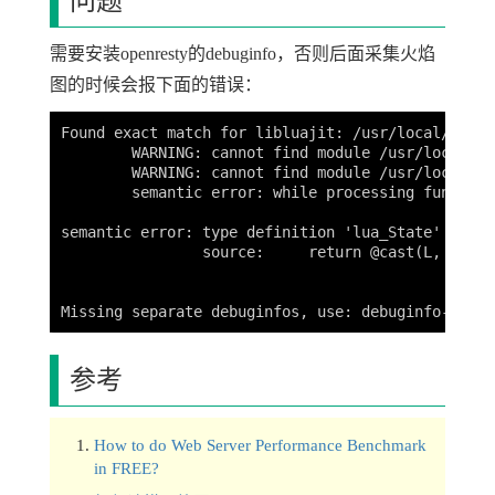
问题
需要安装openresty的debuginfo，否则后面采集火焰
图的时候会报下面的错误：
Found exact match for libluajit: /usr/local/openr
	WARNING: cannot find module /usr/local/openresty/nginx/sbin/nginx debuginfo: No DWARF information found [man warning::debuginfo]

	WARNING: cannot find module /usr/local/openresty/luajit/lib/libluajit-5.1.so.2.1.0 debuginfo: No DWARF information found [man warning::debuginfo]

	semantic error: while processing function luajit_G

semantic error: type definition 'lua_State' not f
		source:     return @cast(L, "lua_State", "/usr/local/openresty/luajit/lib/libluajit-5.1.so.2.1.0")->glref->ptr32

						   ^

参考
How to do Web Server Performance Benchmark
in FREE?