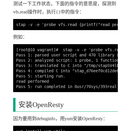
测试一下工作状态，下面的指令的意思是，探测到
vfs.read操作时，执行{}中的指令：
例如：
[root@10 vagrant]#  stap -v -e 'probe vfs.read {p
Pass 1: parsed user script and 470 library script
Pass 2: analyzed script: 1 probe, 1 function, 7 e
Pass 3: translated to C into "/tmp/stapSV4lBm/sta
Pass 4: compiled C into "stap_d76eef0cd12de84ab75
Pass 5: starting run.

read performed

安装OpenResty
因为要用到debuginfo，用yum安装OpenResty：