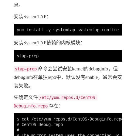
息。
安装SystemTAP：
安装SystemTAP依赖的内核模块：
命令会尝试安装kernel的debuginfo，但
stap-prep
debuginfo在单独repo中，默认没有enable，通常会安
装失败。
先确定文件
/etc/yum.repos.d/CentOS-
存在：
Debuginfo.repo
$ cat /etc/yum.repos.d/CentOS-Debuginfo.repo

# CentOS-Debug.repo

#

# The mirror system uses the connecting IP addres