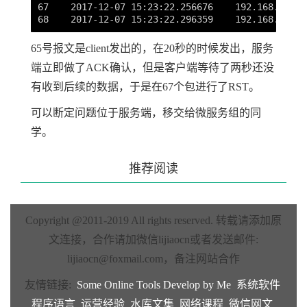
67    2017-12-07 15:23:22.256676    192.168.252.7
65号报文是client发出的，在20秒的时候发出，服务
端立即做了ACK确认，但是客户端等待了两秒还没
有收到后续的数据，于是在67个包进行了RST。
可以断定问题位于服务端，移交给微服务组的同
学。
推荐阅读
Copyright @2011-2019 All rights reserved.
转载请添加原
文连接，合作请加微信lijiaocn或者发送邮件:
lijiaocn@foxmail.com
，备注网站合作
友情链接:
Some Online Tools Develop by Me
系统软件
程序语言
运营经验
水库文集
网络课程
微信网文