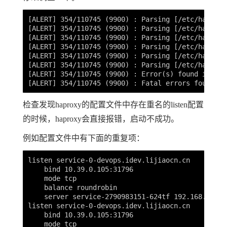
[ALERT] 354/110745 (9900) : Parsing [/etc/haproxy
[ALERT] 354/110745 (9900) : Parsing [/etc/haproxy
[ALERT] 354/110745 (9900) : Parsing [/etc/haproxy
[ALERT] 354/110745 (9900) : Parsing [/etc/haproxy
[ALERT] 354/110745 (9900) : Parsing [/etc/haproxy
[ALERT] 354/110745 (9900) : Parsing [/etc/haproxy
[ALERT] 354/110745 (9900) : Error(s) found in con
检查发现haproxy的配置文件中存在重名的listen配置
的时候，haproxy会直接报错，启动不成功。
例如配置文件中有下面的重复项：
listen service-0-devops.idev.lijiaocn.cn

    bind 10.39.0.105:31796

    mode tcp

    balance roundrobin

    server service-2790983151-624tf 192.168.185.1
listen service-0-devops.idev.lijiaocn.cn

    bind 10.39.0.105:31796

    mode tcp
