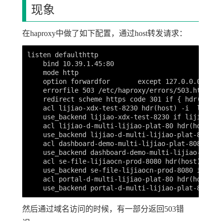
现象
在haproxy中做了如下配置，通过host转发请求：
listen defaulthttp

    bind 10.39.1.45:80

    mode http

    option forwardfor       except 127.0.0.0/8

    errorfile 503 /etc/haproxy/errors/503.http

    redirect scheme https code 301 if { hdr(Host)
    acl lijiao-xdx-test-8230 hdr(host) -i  lijiao
    use_backend lijiao-xdx-test-8230 if lijiao-xd
    acl lijiao-d-multi-lijiao-plat-80 hdr(host) -
    use_backend lijiao-d-multi-lijiao-plat-80 if 
    acl dashboard-demo-multi-lijiao-plat-8080 hdr
    use_backend dashboard-demo-multi-lijiao-plat-
    acl se-file-lijiaocn-prod-8080 hdr(host) -i  
    use_backend se-file-lijiaocn-prod-8080 if se-
    acl portal-d-multi-lijiao-plat-80 hdr(host) -
然后通过域名访问的时候，有一部分返回503错