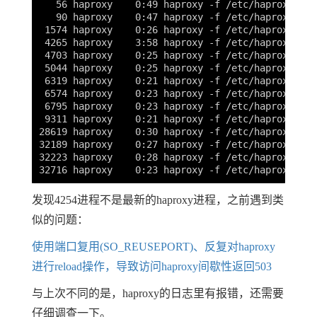
   56 haproxy    0:49 haproxy -f /etc/haproxy/hap
   90 haproxy    0:47 haproxy -f /etc/haproxy/hap
 1574 haproxy    0:26 haproxy -f /etc/haproxy/hap
 4265 haproxy    3:58 haproxy -f /etc/haproxy/hap
 4703 haproxy    0:25 haproxy -f /etc/haproxy/hap
 5044 haproxy    0:25 haproxy -f /etc/haproxy/hap
 6319 haproxy    0:21 haproxy -f /etc/haproxy/hap
 6574 haproxy    0:23 haproxy -f /etc/haproxy/hap
 6795 haproxy    0:23 haproxy -f /etc/haproxy/hap
 9311 haproxy    0:21 haproxy -f /etc/haproxy/hap
28619 haproxy    0:30 haproxy -f /etc/haproxy/hap
32189 haproxy    0:27 haproxy -f /etc/haproxy/hap
32223 haproxy    0:28 haproxy -f /etc/haproxy/hap
发现4254进程不是最新的haproxy进程，之前遇到类
似的问题：
使用端口复用(SO_REUSEPORT)、反复对haproxy
进行reload操作，导致访问haproxy间歇性返回503
与上次不同的是，haproxy的日志里有报错，还需要
仔细调查一下。