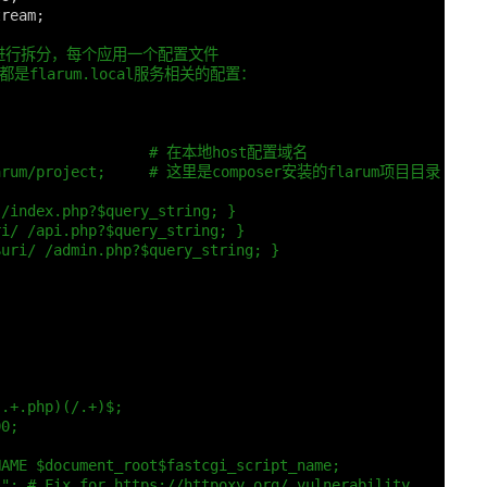
tream
;
进行拆分，每个应用一个配置文件
f中全都是flarum.local服务相关的配置：
                    # 在本地host配置域名
_flarum/project;     # 这里是composer安装的flarum项目目录
 /index.php?$query_string; }
ri/ /api.php?$query_string; }
$uri/ /admin.php?$query_string; }
(.+.php)(/.+)$;
00;
NAME $document_root$fastcgi_script_name;
""; # Fix for https://httpoxy.org/ vulnerability