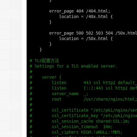
}
        error_page 404 /404.html
;
            location 
=
 /40x.html 
{
}
        error_page 500 502 503 504 /50x.htm
            location 
=
 /50x.html 
{
}
}
# TLS配置方法
# Settings for a TLS enabled server.
#
#    server {
#        listen       443 ssl http2 default
#        listen       [::]:443 ssl http2 de
#        server_name  _;
#        root         /usr/share/nginx/html
#
#        ssl_certificate "/etc/pki/nginx/se
#        ssl_certificate_key "/etc/pki/ngin
#        ssl_session_cache shared:SSL:1m;
#        ssl_session_timeout  10m;
#        ssl_ciphers HIGH:!aNULL:!MD5;