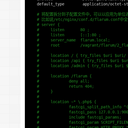
    default_type        application/octet-s
# 将配置拆分到子配置文件中，可以以应用为单位
# 比如说/etc/nginx/conf.d/flarum.con
# server {
#     listen       80 ;
#     listen       [::]:80 ;
#     server_name  flarum.local;     
#     root         /vagrant/flarum/2
# 
#     location / { try_files $uri $uri/
#     location /api { try_files $uri $u
#     location /admin { try_files $uri 
# 
#     location /flarum {
#             deny all;
#             return 404;
#     }
# 
#     location ~* \.php$ {
#             fastcgi_split_path_info ^
#             fastcgi_pass 127.0.0.1:90
#             include fastcgi_params;
#             fastcgi_param SCRIPT_FILE
#             fastcgi_param HTTP_PROXY 