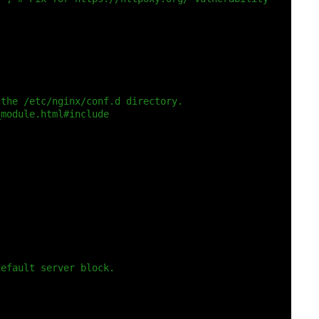
 the /etc/nginx/conf.d directory.
_module.html#include
;
中
default server block.
;