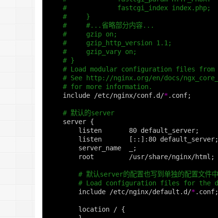
#             fastcgi_index index.php;
#     }
#     #...省略部分内容...
#     gzip on;
#     gzip_http_version 1.1;
#     gzip_vary on;
# }
# Load modular configuration files from
# See http://nginx.org/en/docs/ngx_core
# for more information.
    include /etc/nginx/conf.d/
*
.conf
;
# 默认的server
    server 
{
        listen       80 default_server
;
        listen       
[
::]:80 default_server
        server_name  _
;
        root         /usr/share/nginx/html
;
# 默认server的配置也写到单独的配置文件
# Load configuration files for the 
        include /etc/nginx/default.d/
*
.conf
        location / 
{