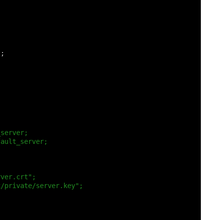
l
;
_server;
fault_server;
;
rver.crt";
x/private/server.key";