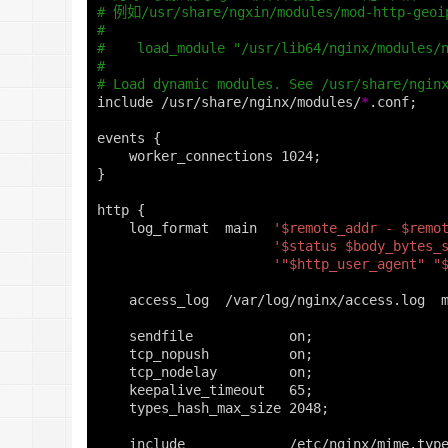
# 例如/usr/share/ngxin/modules/mod-http-g
#
#    load_module "/usr/lib64/nginx/modules/
#
# Load dynamic modules. See /usr/share/ngin
include /usr/share/nginx/modules/
*
.conf
;
events 
{
    worker_connections 1024
;
}
http 
{
    log_format  main  
'$remote_addr - $remo
'$status $body_bytes_
'"$http_user_agent" "
    access_log  /var/log/nginx/access.log  
    sendfile            on
;
    tcp_nopush          on
;
    tcp_nodelay         on
;
    keepalive_timeout   65
;
    types_hash_max_size 2048
;
    include             /etc/nginx/mime.typ