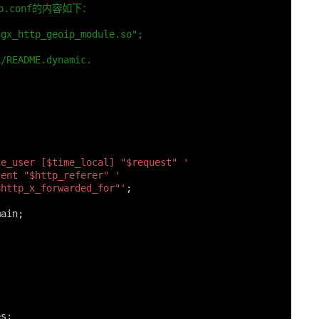
eoip.conf的内容如下：
ngx_http_geoip_module.so";
x/README.dynamic.
te_user [$time_local] "$request" '
sent "$http_referer" '
$http_x_forwarded_for"'
;
main
;
es
;