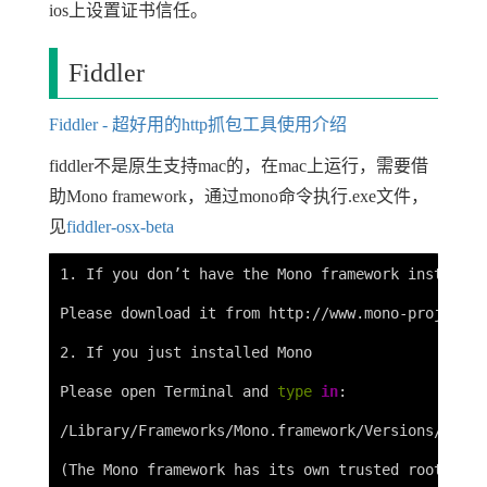
ios上设置证书信任。
Fiddler
Fiddler - 超好用的http抓包工具使用介绍
fiddler不是原生支持mac的，在mac上运行，需要借
助Mono framework，通过mono命令执行.exe文件，
见
fiddler-osx-beta
1. If you don’t have the Mono framework installed
Please download it from http://www.mono-project.c
2. If you just installed Mono

Please open Terminal and 
type 
in
:

/Library/Frameworks/Mono.framework/Versions/<Mono
(
The Mono framework has its own trusted root cert