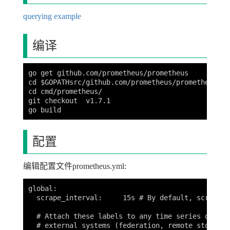
querying example
编译
go get github.com/prometheus/prometheus

cd $GOPATHsrc/github.com/prometheus/prometheus

cd cmd/prometheus/

git checkout  v1.7.1

配置
编辑配置文件prometheus.yml:
global:

  scrape_interval:     15s # By default, scrape t
  # Attach these labels to any time series or ale
  # external systems (federation, remote storage,