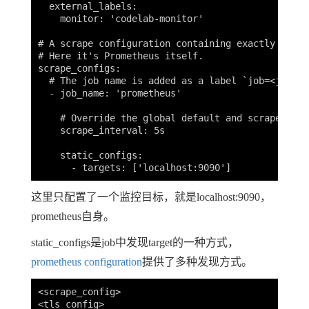
  external_labels:

    monitor: 'codelab-monitor'

# A scrape configuration containing exactly one e
# Here it's Prometheus itself.

scrape_configs:

  # The job name is added as a label `job=<job_na
  - job_name: 'prometheus'

    # Override the global default and scrape targ
    scrape_interval: 5s

    static_configs:

这里只配置了一个监控目标，就是localhost:9090，
prometheus自身。
static_configs是job中发现target的一种方式，
prometheus configuration
提供了多种发现方式。
<scrape_config>

<tls_config>
