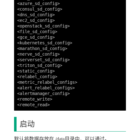
<azure_sd_config>

<consul_sd_config>

<dns_sd_config>

<ec2_sd_config>

<openstack_sd_config>

<file_sd_config>

<gce_sd_config>

<kubernetes_sd_config>

<marathon_sd_config>

<nerve_sd_config>

<serverset_sd_config>

<triton_sd_config>

<static_config>

<relabel_config>

<metric_relabel_configs>

<alert_relabel_configs>

<alertmanager_config>

<remote_write>

启动
默认将数据存放在./data目录中，可以通过-