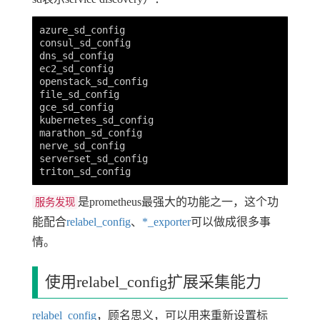
azure_sd_config

consul_sd_config

dns_sd_config

ec2_sd_config

openstack_sd_config

file_sd_config

gce_sd_config

kubernetes_sd_config

marathon_sd_config

nerve_sd_config

serverset_sd_config

是prometheus最强大的功能之一，这个功
服务发现
能配合
relabel_config
、
*_exporter
可以做成很多事
情。
使用relabel_config扩展采集能力
relabel_config
，顾名思义，可以用来重新设置标