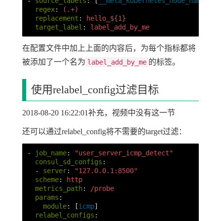
-
source_labels
:
[
__meta_kubernetes_node_name
]
regex
:
(.+)
replacement
:
hello_${1}
target_label
:
label_add_by_me
在配置文件中加上上面的内容后，为每个指标都将
被添加了一个名为
的标签。
label_add_by_me
使用relabel_config过滤目标
2018-08-20 16:22:01补充，视频中没有这一节
还可以通过relabel_config将不需要的target过滤：
-
job_name
:
"
user_server_icmp_detect"
consul_sd_configs
:
-
server
:
"
127.0.0.1:8500"
scheme
:
http
metrics_path
:
/probe
params
:
module
:
[
icmp
]
relabel_configs
: