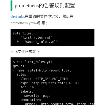
prometheus的告警规则配置
alert rules
在单独的文件中定义，然后在
prometheus.yml中引用：
rule_files:

  - "first_rules.yml"

rules文件格式如下：
$ cat first_rules.yml

groups:

- name: rule1-http_requst_total

  rules:

  - alert:  HTTP_REQUEST_TOTAL

    expr: http_requests_total > 100

    for: 1m

    labels:

      severity: page

    annotations:
