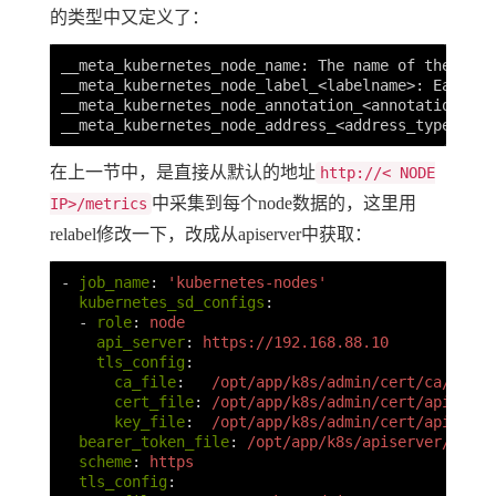
的类型中又定义了：
__meta_kubernetes_node_name: The name of the node
__meta_kubernetes_node_label_<labelname>: Each la
__meta_kubernetes_node_annotation_<annotationname
在上一节中，是直接从默认的地址
http://< NODE
中采集到每个node数据的，这里用
IP>/metrics
relabel修改一下，改成从apiserver中获取：
-
job_name
:
'
kubernetes-nodes'
kubernetes_sd_configs
:
-
role
:
node
api_server
:
https://192.168.88.10
tls_config
:
ca_file
:
/opt/app/k8s/admin/cert/ca/ca.pe
cert_file
:
/opt/app/k8s/admin/cert/apiserve
key_file
:
/opt/app/k8s/admin/cert/apiserve
bearer_token_file
:
/opt/app/k8s/apiserver/cert/
scheme
:
https
tls_config
: