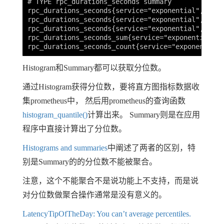
# TYPE rpc_durations_seconds summary

rpc_durations_seconds{service="exponential",quant
rpc_durations_seconds{service="exponential",quant
rpc_durations_seconds{service="exponential",quant
rpc_durations_seconds_sum{service="exponential"} 
Histogram和Summary都可以获取分位数。
通过Histogram获得分位数，要将直方图指标数据收
集prometheus中， 然后用prometheus的查询函数
histogram_quantile()
计算出来。 Summary则是在应用
程序中直接计算出了分位数。
Histograms and summaries
中阐述了两者的区别，特
别是Summary的的分位数不能被聚合。
注意，这个不能聚合不是说功能上不支持，而是说
对分位数做聚合操作通常是没有意义的。
LatencyTipOfTheDay: You can’t average percentiles.