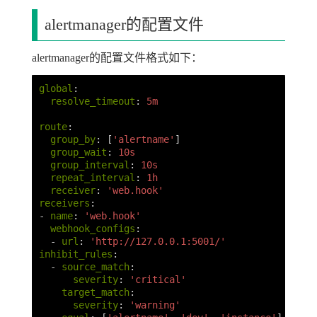
alertmanager的配置文件
alertmanager的配置文件格式如下：
global
:
resolve_timeout
:
5m
route
:
group_by
:
[
'
alertname'
]
group_wait
:
10s
group_interval
:
10s
repeat_interval
:
1h
receiver
:
'
web.hook'
receivers
:
-
name
:
'
web.hook'
webhook_configs
:
-
url
:
'
http://127.0.0.1:5001/'
inhibit_rules
:
-
source_match
:
severity
:
'
critical'
target_match
:
severity
:
'
warning'