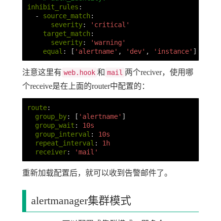
inhibit_rules
:
-
source_match
:
severity
:
'
critical'
target_match
:
severity
:
'
warning'
equal
:
[
'
alertname'
,
'
dev'
,
'
instance'
]
注意这里有
和
两个reciver，使用哪
web.hook
mail
个receive是在上面的router中配置的：
route
:
group_by
:
[
'
alertname'
]
group_wait
:
10s
group_interval
:
10s
repeat_interval
:
1h
receiver
:
'
mail'
重新加载配置后，就可以收到告警邮件了。
alertmanager集群模式