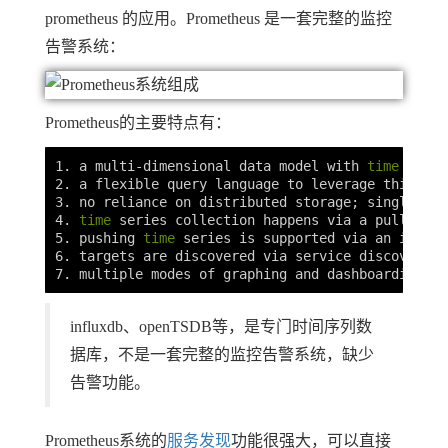
prometheus 的应用。Prometheus 是一套完整的监控
告警系统：
Prometheus的主要特点有：
1. a multi-dimensional data model with 
time 
serie
2. a flexible query language to leverage this dim
3. no reliance on distributed storage
;
 single ser
4. 
time 
series collection happens via a pull mode
5. pushing 
time 
series is supported via an interm
6. targets are discovered via service discovery o
influxdb、openTSDB等，是专门时间序列数
据库，不是一套完整的监控告警系统，缺少
告警功能。
Prometheus系统的
服务发现
功能很强大，可以直接