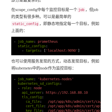
部分是最复杂的。
在scrape_config中每个监控目标是一个
，但job
job
的类型有很多种。可以是最简单的
，即静态地指定每一个目标，例如
static_config
上面的：
-
job_name
:
prometheus
static_configs
:
-
targets
:
[
'
localhost:9090'
]
也可以使用服务发现的方式，动态发现目标，例如
将kubernetes中的node作为监控目标：
-
job_name
:
'
kubernetes-nodes'
kubernetes_sd_configs
:
-
role
:
node
api_server
:
https://192.168.88.10
tls_config
:
ca_file
:
/opt/app/k8s/admin/cert/ca/ca.pe
cert_file
:
/opt/app/k8s/admin/cert/apiserve
key_file
:
/opt/app/k8s/admin/cert/apiserve