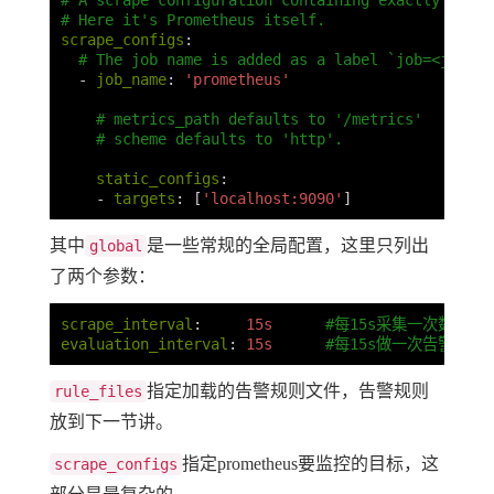
# A scrape configuration containing exactly one e
# Here it's Prometheus itself.
scrape_configs
:
# The job name is added as a label `job=<job_na
-
job_name
:
'
prometheus'
# metrics_path defaults to '/metrics'
# scheme defaults to 'http'.
static_configs
:
-
targets
:
[
'
localhost:9090'
]
其中
是一些常规的全局配置，这里只列出
global
了两个参数：
scrape_interval
:
15s
#每15s采集一次数据
evaluation_interval
:
15s
#每15s做一次告警检测
指定加载的告警规则文件，告警规则
rule_files
放到下一节讲。
指定prometheus要监控的目标，这
scrape_configs