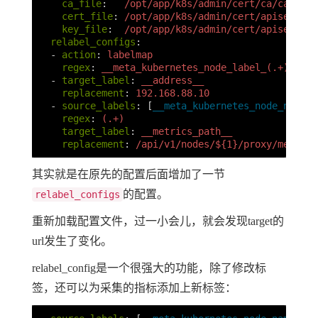
ca_file
:
/opt/app/k8s/admin/cert/ca/ca.pem
cert_file
:
/opt/app/k8s/admin/cert/apiserver-
key_file
:
/opt/app/k8s/admin/cert/apiserver-
relabel_configs
:
-
action
:
labelmap
regex
:
__meta_kubernetes_node_label_(.+)
-
target_label
:
__address__
replacement
:
192.168.88.10
-
source_labels
:
[
__meta_kubernetes_node_name
]
regex
:
(.+)
target_label
:
__metrics_path__
replacement
:
/api/v1/nodes/${1}/proxy/metrics
其实就是在原先的配置后面增加了一节
的配置。
relabel_configs
重新加载配置文件，过一小会儿，就会发现target的
url发生了变化。
relabel_config是一个很强大的功能，除了修改标
签，还可以为采集的指标添加上新标签：