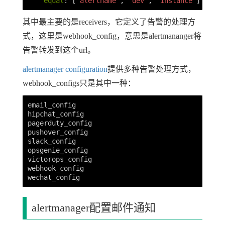
equal
:
[
'
alertname'
,
'
dev'
,
'
instance'
]
其中最主要的是receivers，它定义了告警的处理方
式，这里是webhook_config，意思是alertmananger将
告警转发到这个url。
alertmanager configuration
提供多种告警处理方式，
webhook_configs只是其中一种：
email_config

hipchat_config

pagerduty_config

pushover_config

slack_config

opsgenie_config

victorops_config

webhook_config

alertmanager配置邮件通知