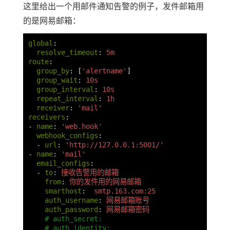
这里给出一个用邮件通知告警的例子，发件邮箱用
的是网易邮箱：
global
:
resolve_timeout
:
5m
route
:
group_by
:
[
'
alertname'
]
group_wait
:
10s
group_interval
:
10s
repeat_interval
:
1h
receiver
:
'
mail'
receivers
:
-
name
:
'
web.hook'
webhook_configs
:
-
url
:
'
http://127.0.0.1:5001/'
-
name
:
'
mail'
email_configs
:
-
to
:
接收告警用的邮箱
from
:
你的发件用的网易邮箱
smarthost
:
smtp.163.com:25
auth_username
:
网易邮箱账号
auth_password
:
网易邮箱密码
# auth_secret:
# auth_identity: