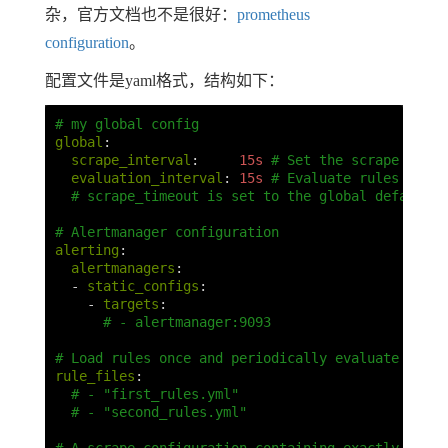
杂，官方文档也不是很好：
prometheus
configuration
。
配置文件是yaml格式，结构如下：
# my global config
global
:
scrape_interval
:
15s
# Set the scrape inter
evaluation_interval
:
15s
# Evaluate rules every
# scrape_timeout is set to the global default (
# Alertmanager configuration
alerting
:
alertmanagers
:
-
static_configs
:
-
targets
:
# - alertmanager:9093
# Load rules once and periodically evaluate them 
rule_files
:
# - "first_rules.yml"
# - "second_rules.yml"