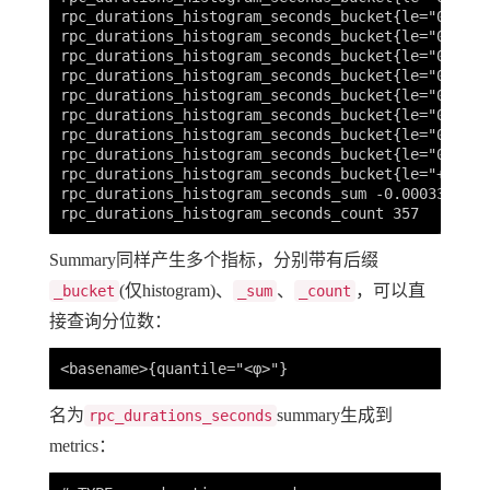
rpc_durations_histogram_seconds_bucket{le="0.0002
rpc_durations_histogram_seconds_bucket{le="0.0003
rpc_durations_histogram_seconds_bucket{le="0.0004
rpc_durations_histogram_seconds_bucket{le="0.0005
rpc_durations_histogram_seconds_bucket{le="0.0006
rpc_durations_histogram_seconds_bucket{le="0.0007
rpc_durations_histogram_seconds_bucket{le="0.0008
rpc_durations_histogram_seconds_bucket{le="0.0009
rpc_durations_histogram_seconds_bucket{le="+Inf"} 
rpc_durations_histogram_seconds_sum -0.0003312195
Summary同样产生多个指标，分别带有后缀
(仅histogram)、
、
，可以直
_bucket
_sum
_count
接查询分位数：
名为
summary生成到
rpc_durations_seconds
metrics：