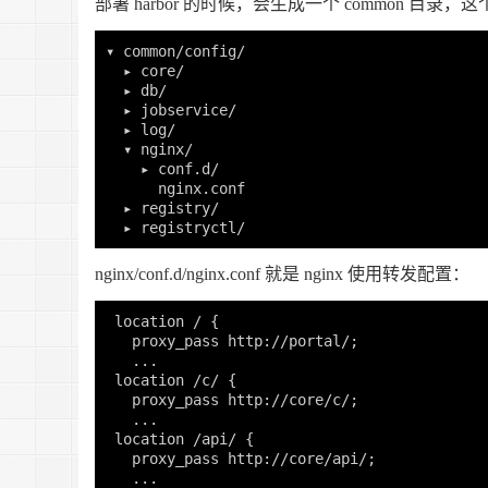
部署 harbor 的时候，会生成一个 common 
▾ common/config/

  ▸ core/

  ▸ db/

  ▸ jobservice/

  ▸ log/

  ▾ nginx/

    ▸ conf.d/

      nginx.conf

  ▸ registry/

nginx/conf.d/nginx.conf 就是 nginx 使用转发配置：
location
 / {

proxy_pass
http
://
portal
/;

   ...

location
 /
c
/ {

proxy_pass
http
://
core
/
c
/;

   ...

location
 /
api
/ {

proxy_pass
http
://
core
/
api
/;

   ...
