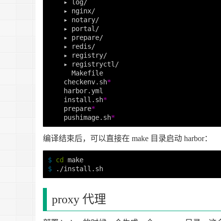
    ▸ log/

    ▸ nginx/

    ▸ notary/

    ▸ portal/

    ▸ prepare/

    ▸ redis/

    ▸ registry/

    ▸ registryctl/

      Makefile

    checkenv.sh
*
    harbor.yml

    install.sh
*
    prepare
*
    pushimage.sh
*
编译结束后，可以直接在 make 目录启动 harbor：
$ 
cd 
$ 
proxy 代理