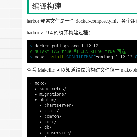
编译构建
harbor 部署文件是一个 docker-compose.y
harbor v1.9.4 的编译构建过程：
$ 
# NOTARYFLAG=true 和 CLAIRFLAG=true 可选
$ 
make 
install 
GOBUILDIMAGE
=
golang:1.12.12 
查看 Makefile 可以知道镜像的构建文件位于 make/ph
▾ make/

  ▸ kubernetes/

  ▸ migrations/

  ▾ photon/

    ▸ chartserver/

    ▸ clair/

    ▸ common/

    ▸ core/

    ▸ db/

    ▸ jobservice/
