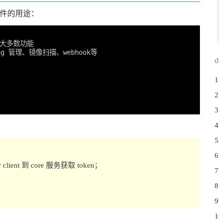
个组件的用途：
绝大多数功能

 管理、镜像扫描、webhook等

d
 client 到 core 服务获取 token；
；