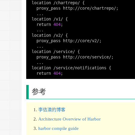
location
 /
chartrepo
/ {

proxy_pass
http
://
core
/
chartrepo
/;

   ...

location
 /
v1
/ {

return
404
;

   ...

location
 /
v2
/ {

proxy_pass
http
://
core
/
v2
/;

   ...

location
 /
service
/ {

proxy_pass
http
://
core
/
service
/;

   ...

location
 /
service
/
notifications
 {

return
404
参考
李佶澳的博客
Architecture Overview of Harbor
harbor compile guide