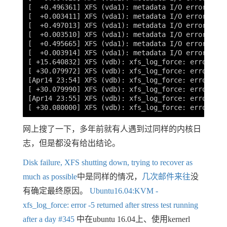
[
  +0.496361] XFS 
(
vda1
)
: metadata I/O error: blo
[
  +0.003411] XFS 
(
vda1
)
: metadata I/O error: blo
[
  +0.497013] XFS 
(
vda1
)
: metadata I/O error: blo
[
  +0.003510] XFS 
(
vda1
)
: metadata I/O error: blo
[
  +0.495665] XFS 
(
vda1
)
: metadata I/O error: blo
[
  +0.003914] XFS 
(
vda1
)
: metadata I/O error: blo
[
 +15.640832] XFS 
(
vdb
)
: xfs_log_force: error 
-5
[
 +30.079972] XFS 
(
vdb
)
: xfs_log_force: error 
-5
[
Apr14 23:54] XFS 
(
vdb
)
: xfs_log_force: error 
-5
[
 +30.079990] XFS 
(
vdb
)
: xfs_log_force: error 
-5
[
Apr14 23:55] XFS 
(
vdb
)
: xfs_log_force: error 
-5
[
 +30.080000] XFS 
(
vdb
)
: xfs_log_force: error 
-5
网上搜了一下，多年前就有人遇到过同样的内核日
志，但是都没有给出结论。
Disk failure, XFS shutting down, trying to recover as
much as possible
中是同样的情况，
几次邮件来往
没
有确定最终原因。
Ubuntu16.04:KVM -
xfs_log_force: error -5 returned after stress test running
after a day #345
中在ubuntu 16.04上、使用kernerl