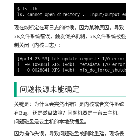
$ ls -lh

现在能断定在写日志的时候，因为某种原因，导致
xfs文件系统错误，触发保护机制，xfs文件系统被强
制关闭（内核日志）:
[
[
  +0.109383] XFS 
(
vdb
)
: metadata I/O error: bloc
[
  +0.002884] XFS 
(
vdb
)
: xfs_do_force_shutdown
(
0x
问题根源未能确定
关键是：为什么会突然出错？是内核或者文件系统
有Bug，还是磁盘故障？问题机器是一台云主机，
问题磁盘是云主机的本地数据盘。
因为操作失误，导致问题磁盘被删除重建，现场丢