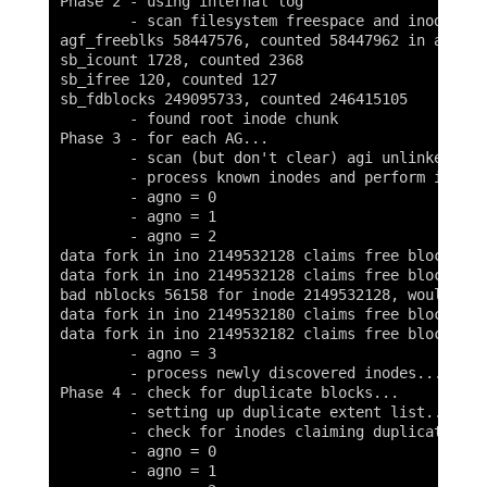
Phase 2 - using internal log

        - scan filesystem freespace and inode maps
agf_freeblks 58447576, counted 58447962 in ag 2

sb_icount 1728, counted 2368

sb_ifree 120, counted 127

sb_fdblocks 249095733, counted 246415105

        - found root inode chunk

Phase 3 - for each AG...

        - scan (but don't clear) agi unlinked list
        - process known inodes and perform inode 
        - agno = 0

        - agno = 1

        - agno = 2

data fork in ino 2149532128 claims free block 2013
data fork in ino 2149532128 claims free block 2013
bad nblocks 56158 for inode 2149532128, would res
data fork in ino 2149532180 claims free block 1385
data fork in ino 2149532182 claims free block 1355
        - agno = 3

        - process newly discovered inodes...

Phase 4 - check for duplicate blocks...

        - setting up duplicate extent list...

        - check for inodes claiming duplicate bloc
        - agno = 0

        - agno = 1
