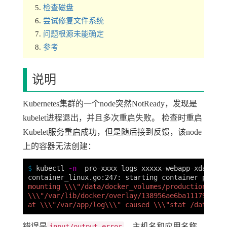
检查磁盘
尝试修复文件系统
问题根源未能确定
参考
说明
Kubernetes集群的一个node突然NotReady，发现是
kubelet进程退出，并且多次重启失败。 检查时重启
Kubelet服务重启成功，但是随后接到反馈，该node
上的容器无法创建：
$ 
kubectl 
-n
  pro-xxxx logs xxxxx-webapp-xdae

container_linux.go:247: starting container proces
mounting 
\\\"
/data/docker_volumes/production/xxxx
\\\"
/var/lib/docker/overlay/138956ae6ba1117956839
at 
\\\"
/var/app/log
\\\"
 caused 
\\\"
stat /data/doc
错误是
，主机名和应用名称
input/output error