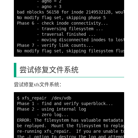
        - agno = 2

        - agno = 3

bad nblocks 56158 for inode 2149532128, would res
No modify flag set, skipping phase 5

Phase 6 - check inode connectivity...

        - traversing filesystem ...

        - traversal finished ...

        - moving disconnected inodes to lost+found
Phase 7 - verify link counts...

尝试修复文件系统
尝试修复xfs文件系统：
$ xfs_repair  /dev/vdb

Phase 1 - find and verify superblock...

Phase 2 - using internal log

        - zero log...

ERROR: The filesystem has valuable metadata chang
be replayed.  Mount the filesystem to replay the 
re-running xfs_repair.  If you are unable to moun
the -L option to destroy the log and attempt a rep