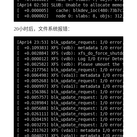
[
Apr14 02:50] SLUB: Unable to allocate memory on 
[
  +0.000005]   cache: blkdev_ioc
(
480:73b7c7b6509
[
20小时后，文件系统报错：
[
[
  +0.109383] XFS 
(
vdb
)
: metadata I/O error: bloc
[
  +0.002884] XFS 
(
vdb
)
: xfs_do_force_shutdown
(
0x
[
  +0.000012] XFS 
(
vdb
)
[
  +0.002582] XFS 
(
vdb
)
: Please umount the filesy
[
[
  +0.006498] XFS 
(
vda1
)
: metadata I/O error: blo
[
[
  +0.000997] XFS 
(
vda1
)
: metadata I/O error: blo
[
[
[
[
[
[
[
[
  +0.231762] XFS 
(
vda1
)
: metadata I/O error: blo
[
  +0.004023] XFS 
(
vda1
)
: metadata I/O error: blo