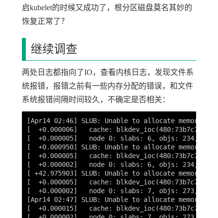
启kubelet的时候又成功了，根分区磁盘莫名其妙的
恢复正常了？
继续调查
两处日志都指向了IO，查看内核日志，发现文件系
统报错，报错之前有一些内存分配的错误，和文件
系统报错间隔时间较久，不确定是否相关：
[
Apr14 02:46] SLUB: Unable to allocate memory on 
[
  +0.000006]   cache: blkdev_ioc
(
480:73b7c7b6509
[
[
  +0.000950] SLUB: Unable to allocate memory on 
[
  +0.000005]   cache: blkdev_ioc
(
480:73b7c7b6509
[
[
 +42.975903] SLUB: Unable to allocate memory on 
[
  +0.000005]   cache: blkdev_ioc
(
480:73b7c7b6509
[
[
Apr14 02:47] SLUB: Unable to allocate memory on 
[
  +0.000015]   cache: blkdev_ioc
(
480:73b7c7b6509
[