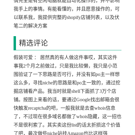
情完全是有空闲电脑就能自动化操作的，并不影响
我手上的事情。有能看懂的，并且愿意操作的，可
以联系我，我提供完整的shopify店铺列表，以及伏
笔二的解决方案
精选评论
假装可爱 ： 居然真的有人做这件事哎，其实这件
事我2个月之前做过，只是我比较懒，我只是小范
围验证了一下思路是否可行，并没有如po主一样想
这么多，寻找niche的思路是和po主一致的，通过挖
掘店铺看产品。我当时就是shell下面抓了3万个店
铺。按图上来看的话，要通过Google找出邮箱会很
快触发recaptcha的吧，一般我就是去查whois信息
了，不过现在很多域名都做了whois隐藏，这一招也
不是很利索了。其实卖这份list的话太折损这个价值
了吧，最次做些niche站挂Amazon也比这样强