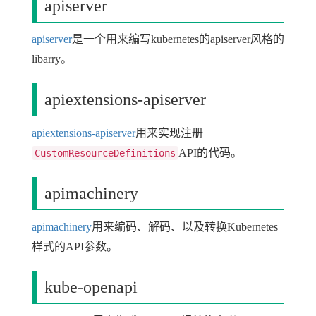
apiserver
apiserver
是一个用来编写kubernetes的apiserver风格的
libarry。
apiextensions-apiserver
apiextensions-apiserver
用来实现注册
API的代码。
CustomResourceDefinitions
apimachinery
apimachinery
用来编码、解码、以及转换Kubernetes
样式的API参数。
kube-openapi