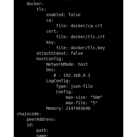
    docker:

        tls:

            enabled: false

            ca:

                file: docker/ca.crt

            cert:

                file: docker/tls.crt

            key:

                file: docker/tls.key

        attachStdout: false

        hostConfig:

            NetworkMode: host

            Dns:

               # - 192.168.0.1

            LogConfig:

                Type: json-file

                Config:

                    max-size: "50m"

                    max-file: "5"

            Memory: 2147483648

chaincode:

    peerAddress:

    id:

        path:

        name:
