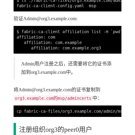
$ ls ./fabric-ca-files/org3.example.com/admin

验证
Admin@org3.example.com
:
$ fabric-ca-client affiliation list -H `pwd`/fabr
affiliation: com

   affiliation: com.example

Admin用户注册之后，还需要将它的证书添
加到org3.example.com中。
将
Admin@org3.example.com
的证书复制到
中：
org3.example.com的msp/admincerts
注册组织org3的peer0用户