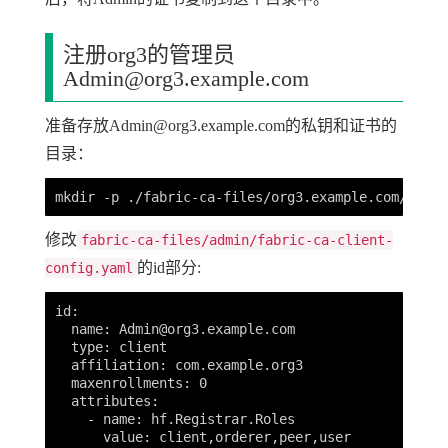
注册org3的管理员
Admin@org3.example.com
准备存放
Admin@org3.example.com
的私钥和证书的
目录：
修改
fabric-ca-files/admin/fabric-ca-client-
的id部分:
config.yaml
id:

  name: 
Admin@org3.example.com
  type: client

  affiliation: com.example.org3

  maxenrollments: 0

  attributes:

    - name: hf.Registrar.Roles

      value: client,orderer,peer,user
