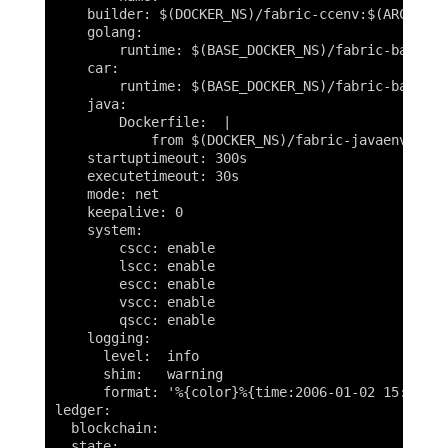
    builder: $(DOCKER_NS)/fabric-ccenv:$(ARCH)-$(
    golang:

        runtime: $(BASE_DOCKER_NS)/fabric-baseos:
    car:

        runtime: $(BASE_DOCKER_NS)/fabric-baseos:
    java:

        Dockerfile:  |

            from $(DOCKER_NS)/fabric-javaenv:$(AR
    startuptimeout: 300s

    executetimeout: 30s

    mode: net

    keepalive: 0

    system:

        cscc: enable

        lscc: enable

        escc: enable

        vscc: enable

        qscc: enable

    logging:

      level:  info

      shim:   warning

      format: '%{color}%{time:2006-01-02 15:04:05
ledger:

  blockchain:

  state:
