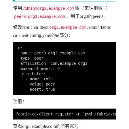
使用
账号来注册账号
Admin@org3.example.com
，用于org3的peer0。
peer0.org3.example.com
修改fabric-ca-files/
/admin/fabric-
org3.example.com
ca-client-config.yaml的id部分：
id:

  name: peer0.org3.example.com

  type: peer

  affiliation: com.example.org3

  maxenrollments: 0

  attributes:

    - name: role

      value: peer

注册：
查看org3.example.com的所有账号：