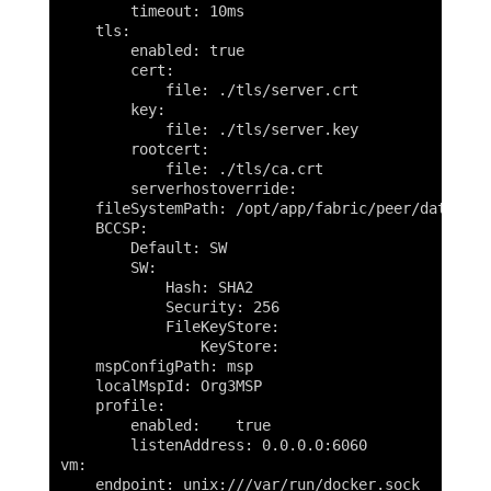
        timeout: 10ms

    tls:

        enabled: true

        cert:

            file: ./tls/server.crt

        key:

            file: ./tls/server.key

        rootcert:

            file: ./tls/ca.crt

        serverhostoverride:

    fileSystemPath: /opt/app/fabric/peer/data

    BCCSP:

        Default: SW

        SW:

            Hash: SHA2

            Security: 256

            FileKeyStore:

                KeyStore:

    mspConfigPath: msp

    localMspId: Org3MSP

    profile:

        enabled:    true

        listenAddress: 0.0.0.0:6060

vm:

    endpoint: unix:///var/run/docker.sock
