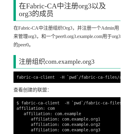
在Fabric-CA中注册org3以及
org3的成员
在Fabric-CA中注册组织Org3，并注册一个Admin用
来管理org3，和一个peer0.org3.example.com用于org3
的peer0。
注册组织com.example.org3
查看创建的联盟：
$ fabric-ca-client  -H `pwd`/fabric-ca-files/admi
affiliation: com

   affiliation: com.example

      affiliation: com.example.org1

      affiliation: com.example.org2
