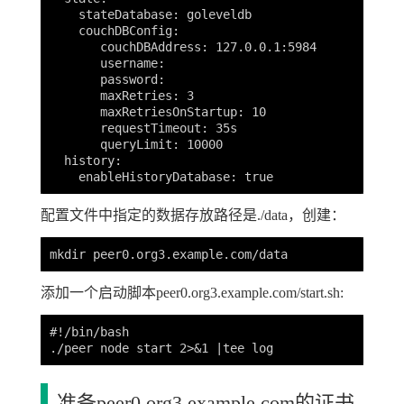
    stateDatabase: goleveldb

    couchDBConfig:

       couchDBAddress: 127.0.0.1:5984

       username:

       password:

       maxRetries: 3

       maxRetriesOnStartup: 10

       requestTimeout: 35s

       queryLimit: 10000

  history:

配置文件中指定的数据存放路径是./data，创建：
添加一个启动脚本peer0.org3.example.com/start.sh:
#!/bin/bash

准备peer0.org3.example.com的证书