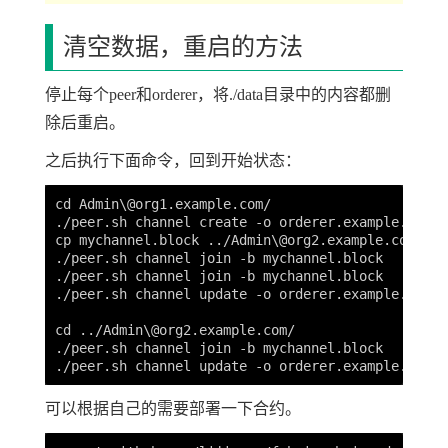
清空数据，重启的方法
停止每个peer和orderer，将./data目录中的内容都删
除后重启。
之后执行下面命令，回到开始状态：
cd Admin\@org1.example.com/

./peer.sh channel create -o orderer.example.com:7
cp mychannel.block ../Admin\@org2.example.com/

./peer.sh channel join -b mychannel.block

./peer.sh channel join -b mychannel.block   
./peer.sh channel update -o orderer.example.com:7
cd ../Admin\@org2.example.com/

./peer.sh channel join -b mychannel.block

可以根据自己的需要部署一下合约。