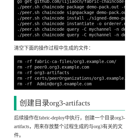
go get github.com/lijiaocn/fabric-chaincode-exampl
./peer.sh chaincode package demo-pack.out -n demo
./peer.sh chaincode signpackage demo-pack.out sig
./peer.sh chaincode install ./signed-demo-pack.out
./peer.sh chaincode instantiate -o orderer.exampl
./peer.sh chaincode query -C mychannel -n demo -c
清空下面的操作过程中生成的文件：
rm -rf fabric-ca-files/org3.example.com/

rm -rf peer0.org3.example.com

rm -rf org3-artifacts

rm -rf certs/peerOrganizations/org3.example.com/

rm -rf  
Admin@org3.example.com
创建目录org3-artifacts
后续操作在fabric-deploy中执行，创建一个目录org3-
artifacts，用来存放整个过程生成的与org3有关的文
件。