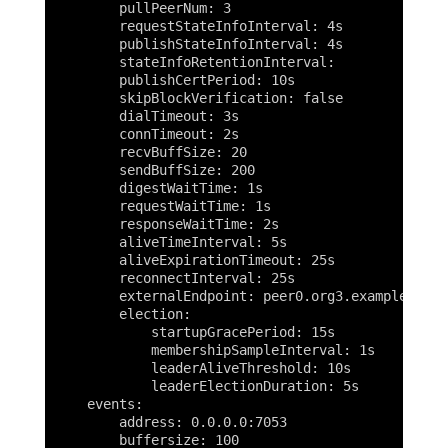
        pullPeerNum: 3

        requestStateInfoInterval: 4s

        publishStateInfoInterval: 4s

        stateInfoRetentionInterval:

        publishCertPeriod: 10s

        skipBlockVerification: false

        dialTimeout: 3s

        connTimeout: 2s

        recvBuffSize: 20

        sendBuffSize: 200

        digestWaitTime: 1s

        requestWaitTime: 1s

        responseWaitTime: 2s

        aliveTimeInterval: 5s

        aliveExpirationTimeout: 25s

        reconnectInterval: 25s

        externalEndpoint: peer0.org3.example.com:7
        election:

            startupGracePeriod: 15s

            membershipSampleInterval: 1s

            leaderAliveThreshold: 10s

            leaderElectionDuration: 5s

    events:

        address: 0.0.0.0:7053

        buffersize: 100
