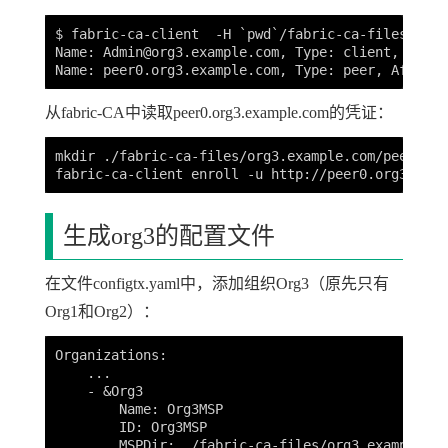
$ fabric-ca-client  -H `pwd`/fabric-ca-files/org3
Name: 
Admin@org3.example.com
, Type: client, Affil
从fabric-CA中读取peer0.org3.example.com的凭证：
mkdir ./fabric-ca-files/org3.example.com/peer0

生成org3的配置文件
在文件configtx.yaml中，添加组织Org3（原先只有
Org1和Org2）：
Organizations:

    ...

    - &Org3

        Name: Org3MSP

        ID: Org3MSP

        MSPDir: ./fabric-ca-files/org3.example.com