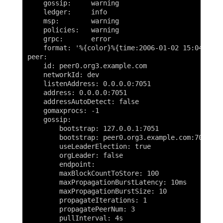
    gossip:     warning

    ledger:     info

    msp:        warning

    policies:   warning

    grpc:       error

    format: '%{color}%{time:2006-01-02 15:04:05.0
peer:

    id: peer0.org3.example.com

    networkId: dev

    listenAddress: 0.0.0.0:7051

    address: 0.0.0.0:7051

    addressAutoDetect: false

    gomaxprocs: -1

    gossip:

        bootstrap: 127.0.0.1:7051

        bootstrap: peer0.org3.example.com:7051

        useLeaderElection: true

        orgLeader: false

        endpoint:

        maxBlockCountToStore: 100

        maxPropagationBurstLatency: 10ms

        maxPropagationBurstSize: 10

        propagateIterations: 1

        propagatePeerNum: 3

        pullInterval: 4s
