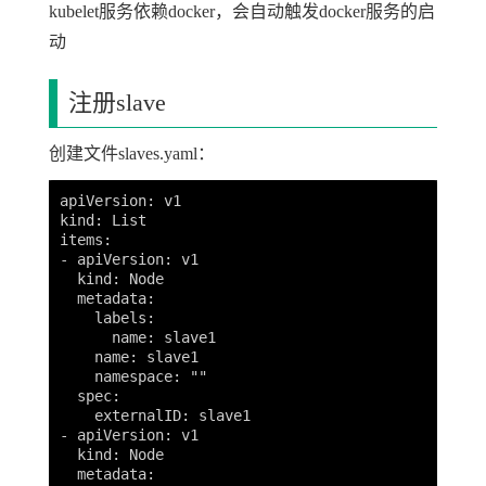
kubelet服务依赖docker，会自动触发docker服务的启
动
注册slave
创建文件slaves.yaml：
apiVersion: v1

kind: List

items:

- apiVersion: v1

  kind: Node

  metadata:

    labels:

      name: slave1

    name: slave1

    namespace: ""

  spec:

    externalID: slave1

- apiVersion: v1

  kind: Node

  metadata:
