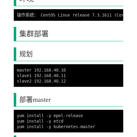
集群部署
规划
master 192.168.40.10

slave1 192.168.40.11

部署master
yum install -y epel-release

yum install -y etcd 
