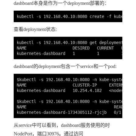
dashboard本身是作为一个deployment部署的：
查看deployment状态:
kubectl -s 192.168.40.10:8080 get deployment -n k
NAME                   DESIRED   CURRENT   UP-TO-
dashboard的deployment包含一个service和一个pod:
$kubectl -s 192.168.40.10:8080 -n kube-system get
NAME                   CLUSTER-IP     EXTERNAL-IP
kubernetes-dashboard   10.254.4.182   <nodes>    
$kubectl -s 192.168.40.10:8080 -n kube-system get 
NAME                                    READY    
从service中可以看到，dashboard服务使用的时
NodePort，端口30976。通过访问