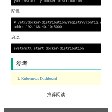
配置:
# /etc/docker-distribution/registry/config.yml

启动:
参考
Kubernetes Dashboard
推荐阅读