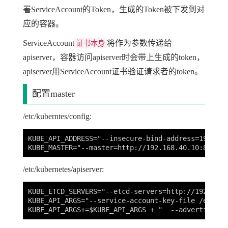
署ServiceAccount的Token，生成的Token被下发到对
应的容器。
ServiceAccount
将作为参数传递给
证书本身
apiserver，容器访问apiserver时会带上生成的token，
apiserver用ServiceAccount证书验证请求者的token。
配置master
/etc/kuberntes/config:
KUBE_API_ADDRESS="--insecure-bind-address=192.168.
/etc/kubernetes/apiserver:
KUBE_ETCD_SERVERS="--etcd-servers=http://192.168.
KUBE_API_ARGS="--service-account-key-file /etc/ku