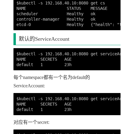
$kubectl -s 192.168.40.10:8080 get cs

NAME                 STATUS    MESSAGE           
scheduler            Healthy   ok

controller-manager   Healthy   ok

默认的ServiceAccount
$kubectl -s 192.168.40.10:8080 get serviceAccounts
NAME      SECRETS   AGE

每个namespace都有一个名为default的
ServiceAccount:
$kubectl -s 192.168.40.10:8080 get serviceAccount
NAME      SECRETS   AGE

对应有一个secret: