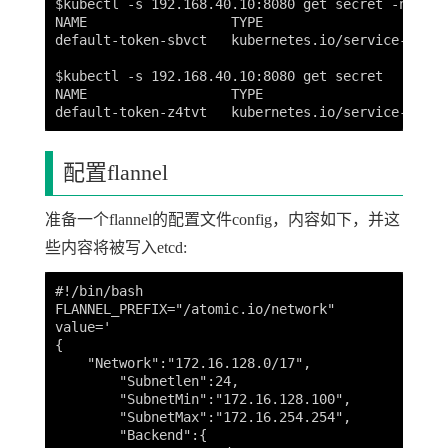
$kubectl -s 192.168.40.10:8080 get secret -n kube-
NAME                  TYPE                       
default-token-sbvct   kubernetes.io/service-accou
$kubectl -s 192.168.40.10:8080 get secret

NAME                  TYPE                       
配置flannel
准备一个flannel的配置文件config，内容如下，并这
些内容将被写入etcd:
#!/bin/bash

FLANNEL_PREFIX="/atomic.io/network"

value='

{

    "Network":"172.16.128.0/17",

        "Subnetlen":24,

        "SubnetMin":"172.16.128.100",

        "SubnetMax":"172.16.254.254",

        "Backend":{
