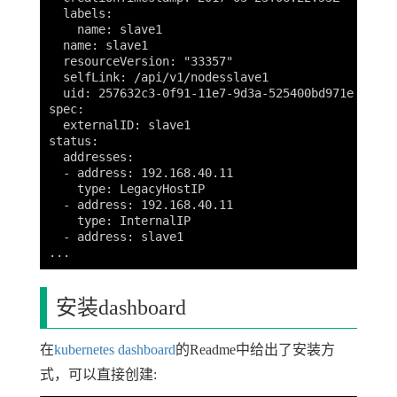
  labels:

    name: slave1

  name: slave1

  resourceVersion: "33357"

  selfLink: /api/v1/nodesslave1

  uid: 257632c3-0f91-11e7-9d3a-525400bd971e

spec:

  externalID: slave1

status:

  addresses:

  - address: 192.168.40.11

    type: LegacyHostIP

  - address: 192.168.40.11

    type: InternalIP

  - address: slave1

安装dashboard
在
kubernetes dashboard
的Readme中给出了安装方
式，可以直接创建: