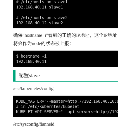
# /etc/hosts on slave1

192.168.40.11 slave1

# /etc/hosts on slave2

确保”hostname -i”看到的正确的IP地址，这个IP地址
将会作为node的状态被上报：
$ hostname -i

配置slave
/etc/kubernetes/config
KUBE_MASTER="--master=http://192.168.40.10:8080"

# in /etc/kuberntes/kubelet

/etc/sysconfig/flanneld