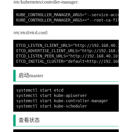
/etc/kubernetes/controller-manager:
KUBE_CONTROLLER_MANAGER_ARGS="--service-account-p
/etc/etcd/etcd.conf:
ETCD_LISTEN_CLIENT_URLS="http://192.168.40.10:2379
ETCD_ADVERTISE_CLIENT_URLS="http://192.168.40.10:2
ETCD_LISTEN_PEER_URLS="http://192.168.40.10:2380"

启动master
systemctl start etcd            

systemctl start kube-apiserver 

systemctl start kube-controller-manager

查看状态