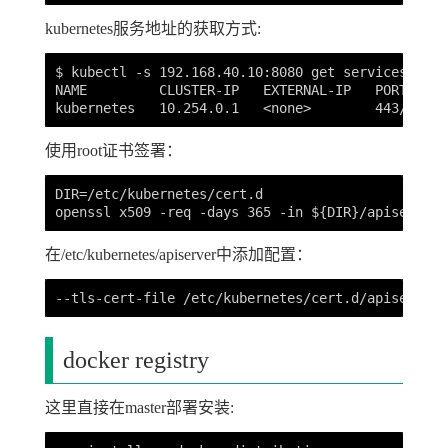
kubernetes服务地址的获取方式:
$ kubectl -s 192.168.40.10:8080 get services

NAME         CLUSTER-IP   EXTERNAL-IP   PORT(S)   
使用root证书签署：
DIR=/etc/kubernetes/cert.d

在/etc/kubernetes/apiserver中添加配置：
docker registry
这里直接在master部署安装: