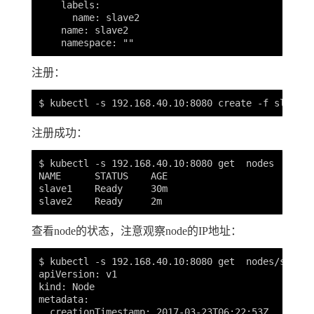
    labels:

      name: slave2

    name: slave2

注册：
注册成功：
$ kubectl -s 192.168.40.10:8080 get  nodes

NAME      STATUS    AGE

slave1    Ready     30m

查看node的状态，注意观察node的IP地址：
$ kubectl -s 192.168.40.10:8080 get  nodes/slave1
apiVersion: v1

kind: Node

metadata:

  creationTimestamp: 2017-03-23T06:22:53Z
