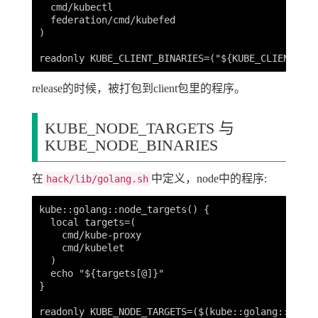
  cmd/kubectl

  federation/cmd/kubefed

)

release的时候，被打包到client包里的程序。
KUBE_NODE_TARGETS 与
KUBE_NODE_BINARIES
在
中定义，node中的程序:
hack/lib/golang.sh
kube::golang::node_targets() {

  local targets=(

    cmd/kube-proxy

    cmd/kubelet

  )

  echo "${targets[@]}"

}

readonly KUBE_NODE_TARGETS=($(kube::golang::node_