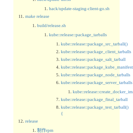
hack/update-staging-client-go.sh
make release
build/release.sh
kube::release::package_tarballs
kube::release::package_src_tarball()
kube::release::package_client_tarballs
kube::release::package_salt_tarball
kube::release::package_kube_manifests
kube::release::package_node_tarballs
kube::release::package_server_tarballs
kube::release::create_docker_i
kube::release::package_final_tarball
kube::release::package_test_tarball()
{
release
制作rpm