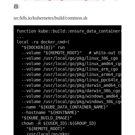
器:
src/k8s.io/kubernetes/build/common.sh
function kube::build::ensure_data_container() {

...

local -ra docker_cmd=(

  "${DOCKER[@]}" run

  --volume "${REMOTE_ROOT}"   # white-out the who
  --volume /usr/local/go/pkg/linux_386_cgo

  --volume /usr/local/go/pkg/linux_amd64_cgo

  --volume /usr/local/go/pkg/linux_arm_cgo

  --volume /usr/local/go/pkg/linux_arm64_cgo

  --volume /usr/local/go/pkg/linux_ppc64le_cgo

  --volume /usr/local/go/pkg/darwin_amd64_cgo

  --volume /usr/local/go/pkg/darwin_386_cgo

  --volume /usr/local/go/pkg/windows_amd64_cgo

  --volume /usr/local/go/pkg/windows_386_cgo

  --name "${KUBE_DATA_CONTAINER_NAME}"

  --hostname "${HOSTNAME}"

  "${KUBE_BUILD_IMAGE}"

  chown -R ${USER_ID}:${GROUP_ID}

    "${REMOTE_ROOT}"

    /usr/local/go/pkg/
