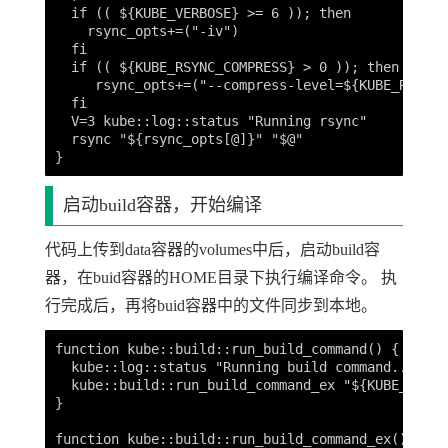
  if (( ${KUBE_VERBOSE} >= 6 )); then

    rsync_opts+=("-iv")

  fi

  if (( ${KUBE_RSYNC_COMPRESS} > 0 )); then

     rsync_opts+=("--compress-level=${KUBE_RSYNC_
  fi

  V=3 kube::log::status "Running rsync"

  rsync "${rsync_opts[@]}" "$@"

启动build容器，开始编译
代码上传到data容器的volumes中后，启动build容
器，在buid容器的HOME目录下执行编译命令。 执
行完成后，再将buid容器中的文件同步到本地。
function kube::build::run_build_command() {

  kube::log::status "Running build command..."

  kube::build::run_build_command_ex "${KUBE_BUILD
}

function kube::build::run_build_command_ex() {
