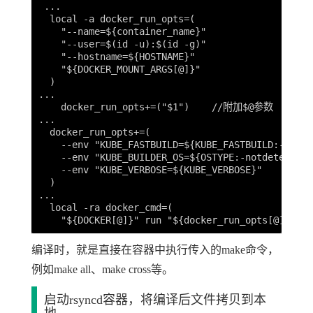
 ...

  local -a docker_run_opts=(

    "--name=${container_name}"

    "--user=$(id -u):$(id -g)"

    "--hostname=${HOSTNAME}"

    "${DOCKER_MOUNT_ARGS[@]}"

  )

...

    docker_run_opts+=("$1")    //附加$@参数

...

  docker_run_opts+=(

    --env "KUBE_FASTBUILD=${KUBE_FASTBUILD:-false}
    --env "KUBE_BUILDER_OS=${OSTYPE:-notdetected}"
    --env "KUBE_VERBOSE=${KUBE_VERBOSE}"

  )

...

  local -ra docker_cmd=(

编译时，就是直接在容器中执行传入的make命令，
例如make all、make cross等。
启动rsyncd容器，将编译后文件拷贝到本