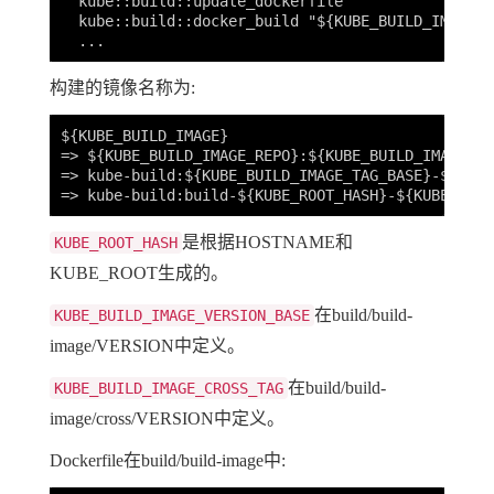
  kube::build::update_dockerfile

  kube::build::docker_build "${KUBE_BUILD_IMAGE}"
构建的镜像名称为:
${KUBE_BUILD_IMAGE}

=> ${KUBE_BUILD_IMAGE_REPO}:${KUBE_BUILD_IMAGE_TAG
=> kube-build:${KUBE_BUILD_IMAGE_TAG_BASE}-${KUBE
是根据HOSTNAME和
KUBE_ROOT_HASH
KUBE_ROOT生成的。
在build/build-
KUBE_BUILD_IMAGE_VERSION_BASE
image/VERSION中定义。
在build/build-
KUBE_BUILD_IMAGE_CROSS_TAG
image/cross/VERSION中定义。
Dockerfile在build/build-image中: