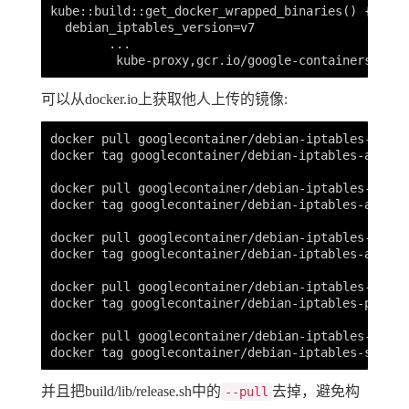
kube::build::get_docker_wrapped_binaries() {

  debian_iptables_version=v7

	...

可以从docker.io上获取他人上传的镜像:
docker pull googlecontainer/debian-iptables-amd64:
docker tag googlecontainer/debian-iptables-amd64:
docker pull googlecontainer/debian-iptables-arm:v7
docker tag googlecontainer/debian-iptables-arm:v7
docker pull googlecontainer/debian-iptables-arm64:
docker tag googlecontainer/debian-iptables-arm64:
docker pull googlecontainer/debian-iptables-ppc64l
docker tag googlecontainer/debian-iptables-ppc64l
docker pull googlecontainer/debian-iptables-s390x:
并且把build/lib/release.sh中的
去掉，避免构
--pull