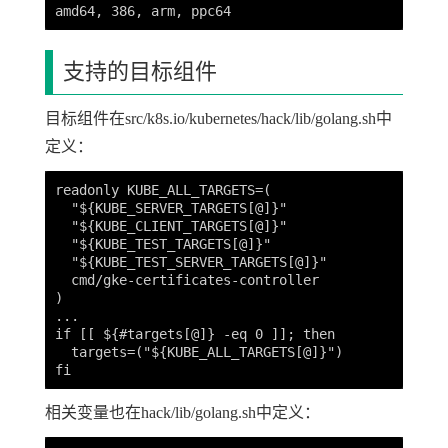
支持的目标组件
目标组件在src/k8s.io/kubernetes/hack/lib/golang.sh中
定义：
readonly KUBE_ALL_TARGETS=(

  "${KUBE_SERVER_TARGETS[@]}"

  "${KUBE_CLIENT_TARGETS[@]}"

  "${KUBE_TEST_TARGETS[@]}"

  "${KUBE_TEST_SERVER_TARGETS[@]}"

  cmd/gke-certificates-controller

)

...

if [[ ${#targets[@]} -eq 0 ]]; then

  targets=("${KUBE_ALL_TARGETS[@]}")

相关变量也在hack/lib/golang.sh中定义：