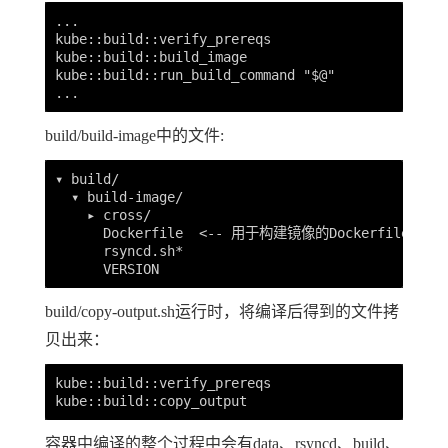
...

kube::build::verify_prereqs

kube::build::build_image

kube::build::run_build_command "$@"

build/build-image中的文件:
▾ build/

  ▾ build-image/

    ▸ cross/

      Dockerfile  <-- 用于构建镜像的Dockerfile

      rsyncd.sh*

build/copy-output.sh运行时，将编译后得到的文件拷
贝出来：
kube::build::verify_prereqs

容器中编译的整个过程中会有data、rsyncd、build、