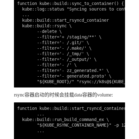
function kube::build::sync_to_container() {

  kube::log::status "Syncing sources to container"
  ...

  kube::build::start_rsyncd_container

  kube::build::rsync \

	--delete \

	--filter='+ /staging/**' \

	--filter='- /.git/' \

	--filter='- /.make/' \

	--filter='- /_tmp/' \

	--filter='- /_output/' \

	--filter='- /' \

	--filter='- zz_generated.*' \

	--filter='- generated.proto' \

rsync容器启动的时候会挂载data容器的volume:
function kube::build::start_rsyncd_container() {

	...

  kube::build::run_build_command_ex \

	"${KUBE_RSYNC_CONTAINER_NAME}" -p 127.0.0.1:${KUBE_RSYNC_PORT}:${KUBE_CONTAINER_RSYNC_PORT} -d -- /rsyncd.sh >/dev/null

	...
