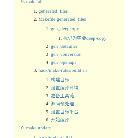
make all
generated_files
Makefile.generated_files
gen_deepcopy
标记为需要deep-copy
gen_defaulter
gen_conversion
gen_openapi
hack/make-rules/build.sh
构建目标
设置编译环境
准备工具链
源码预处理
设置目标平台
开始编译
make update
hack/update-all.sh