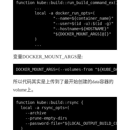
function kube::build::run_build_command_ex() {

	...

	local -a docker_run_opts=(

		"--name=${container_name}"

		"--user=$(id -u):$(id -g)"

		"--hostname=${HOSTNAME}"

		"${DOCKER_MOUNT_ARGS[@]}"

	)

变量DOCKER_MOUNT_ARGS是:
所以代码其实是上传到了最开始创建的data容器的
volume上。
function kube::build::rsync {

  local -a rsync_opts=(

    --archive

    --prune-empty-dirs

    --password-file="${LOCAL_OUTPUT_BUILD_CONTEXT
  )
