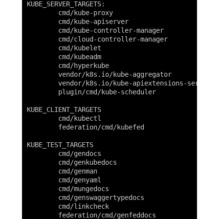
KUBE_SERVER_TARGETS:

	cmd/kube-proxy

	cmd/kube-apiserver

	cmd/kube-controller-manager

	cmd/cloud-controller-manager

	cmd/kubelet

	cmd/kubeadm

	cmd/hyperkube

	vendor/k8s.io/kube-aggregator

	vendor/k8s.io/kube-apiextensions-server

	plugin/cmd/kube-scheduler

KUBE_CLIENT_TARGETS

	cmd/kubectl

	federation/cmd/kubefed

KUBE_TEST_TARGETS

	cmd/gendocs

	cmd/genkubedocs

	cmd/genman

	cmd/genyaml

	cmd/mungedocs

	cmd/genswaggertypedocs

	cmd/linkcheck

	federation/cmd/genfeddocs
