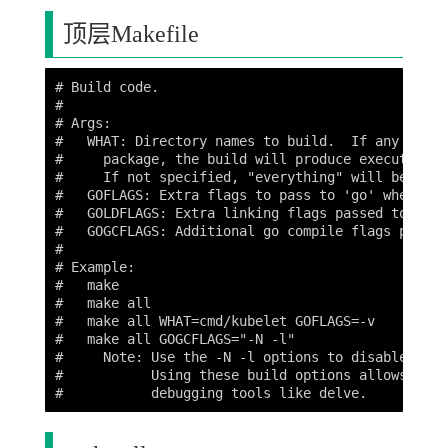
顶层Makefile
# Build code.

#

# Args:

#   WHAT: Directory names to build.  If any of th
#     package, the build will produce executable 
#     If not specified, "everything" will be built
#   GOFLAGS: Extra flags to pass to 'go' when buil
#   GOLDFLAGS: Extra linking flags passed to 'go'
#   GOGCFLAGS: Additional go compile flags passed
#

# Example:

#   make

#   make all

#   make all WHAT=cmd/kubelet GOFLAGS=-v

#   make all GOGCFLAGS="-N -l"

#     Note: Use the -N -l options to disable comp
#           Using these build options allows you 