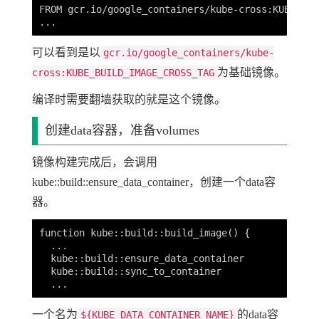
FROM gcr.io/google_containers/kube-cross:KUBE_BUI
可以看到是以
gcr.io/google_containers/kube-
为基础镜像。
cross:KUBE_BUILD_IMAGE_CROSS_TAG
编译时需要翻墙获取的就是这个镜像。
创建data容器，准备volumes
镜像构建完成后，会调用
kube::build::ensure_data_container，创建一个data容
器。
function kube::build::build_image() {

  ...

  kube::build::ensure_data_container

  kube::build::sync_to_container

一个名为
的data容
${KUBE_DATA_CONTAINER_NAME}