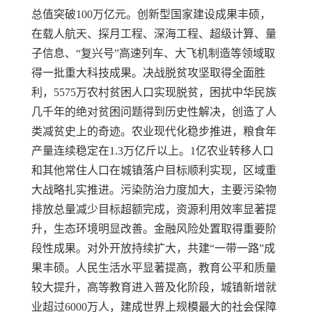
总值突破100万亿元。创新型国家建设成果丰硕，
在载人航天、探月工程、深海工程、超级计算、量
子信息、“复兴号”高速列车、大飞机制造等领域取
得一批重大科技成果。决战脱贫攻坚取得全面胜
利，5575万农村贫困人口实现脱贫，困扰中华民族
几千年的绝对贫困问题得到历史性解决，创造了人
类减贫史上的奇迹。农业现代化稳步推进，粮食年
产量连续稳定在1.3万亿斤以上。1亿农业转移人口
和其他常住人口在城镇落户目标顺利实现，区域重
大战略扎实推进。污染防治力度加大，主要污染物
排放总量减少目标超额完成，资源利用效率显著提
升，生态环境明显改善。金融风险处置取得重要阶
段性成果。对外开放持续扩大，共建“一带一路”成
果丰硕。人民生活水平显著提高，教育公平和质量
较大提升，高等教育进入普及化阶段，城镇新增就
业超过6000万人，建成世界上规模最大的社会保障