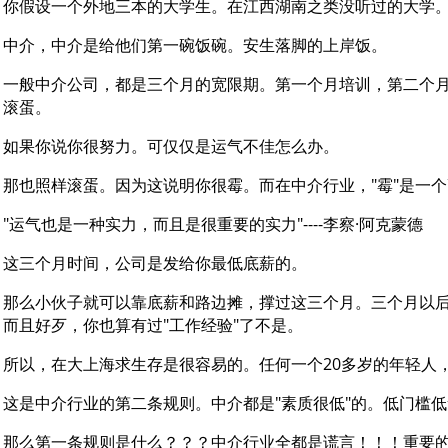
你假设一个外地三本的大学生。在江西湖南之类没听过的大学
中介，中介是给他们第一碗饭碗。安生落脚的上岸饭。
一般中介公司，都是三个月的宽限期。第一个月培训，第二个
滚蛋。
如果你说你很努力。可仅仅是运气不佳怎么办。
那也照样滚蛋。因为这说明你很霉。而在中介行业，"霉"是一
"运气也是一种实力，而且是很重要的实力"----李察·阿克蒙德
这三个月时间，公司是发给你最低底薪的。
那么小伙子就可以靠底薪和路边摊，撑过这三个月。三个月以
而且好歹，你也算有过"工作经验"了不是。
所以，在大上海求生存是很容易的。任何一个20多岁的年轻人
这是中介行业的第二条规则。中介都是"素质很低"的。低门槛
那么第一条规则是什么？？？中介行业全都是谎言！！！重要