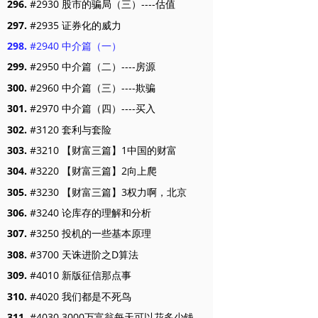
296.
#2930 股市的骗局（三）----估值
297.
#2935 证券化的威力
298.
#2940 中介篇（一）
299.
#2950 中介篇（二）----房源
300.
#2960 中介篇（三）----欺骗
301.
#2970 中介篇（四）----买入
302.
#3120 套利与套险
303.
#3210 【财富三篇】1中国的财富
304.
#3220 【财富三篇】2向上爬
305.
#3230 【财富三篇】3权力啊，北京
306.
#3240 论库存的理解和分析
307.
#3250 投机的一些基本原理
308.
#3700 天诛进阶之D算法
309.
#4010 新版征信那点事
310.
#4020 我们都是不死鸟
311.
#4030 3000万富翁每天可以花多少钱