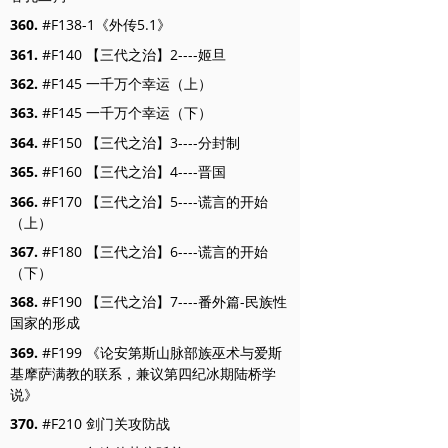
360.
#F138-1《外传5.1》
361.
#F140 【三代之治】2----姬旦
362.
#F145 一千万个幸运（上）
363.
#F145 一千万个幸运（下）
364.
#F150 【三代之治】3----分封制
365.
#F160 【三代之治】4----晋国
366.
#F170 【三代之治】5----谎言的开始
（上）
367.
#F180 【三代之治】6----谎言的开始
（下）
368.
#F190 【三代之治】7----番外篇-民族性
国家的形成
369.
#F199 《论安第斯山脉部族巫术与爱斯
基摩萨满教的联系，兼议第四纪冰期陆桥学
说》
370.
#F210 剑门关攻防战