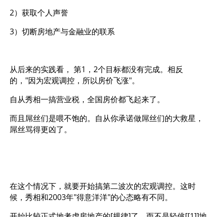
2）获取个人声誉
3）切断房地产与金融业的联系
从后来的实践看， 第1，2个目标都没有完成。相反
的，"因为宏观调控，所以房价飞涨"。
自从秀相一搞营业税，全国房价都飞起来了。
而且屌丝们是喂不饱的。自从你承诺做屌丝们的大救星，
屌丝骂得更凶了。
在这个情况下，就要开始搞第二波次的宏观调控。这时
候，秀相和2003年"得意洋洋"的心态略有不同。
开始比较正式地考虑房地产的[规律]了，而不是轻佻[[1]]地