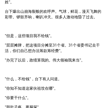
姓"。
台下爆出山崩海裂般的欢呼声。气球，鲜花，漫天飞舞的
彩带。锣鼓齐响，喇叭冲天。很多人激动地昏了过去。
"但是，这些项目我不给钱"。
"层层摊牌，把这项目分摊至31个省。31个省委书记去干
活，你们自己想办法筹款筹经费"。
"办完了以后，政绩算我的。伟大领袖我来当"。
"什么，不给钱"，台下有人问道。
"你知不知道这家伙祖坟在哪"。
"你要干什么"。
"我肚子疼，要屙屎"。