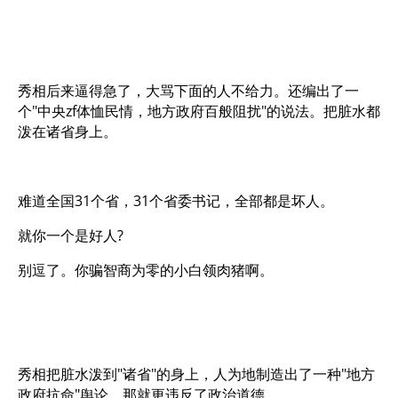
秀相后来逼得急了，大骂下面的人不给力。还编出了一
个"中央zf体恤民情，地方政府百般阻扰"的说法。把脏水都
泼在诸省身上。
难道全国31个省，31个省委书记，全部都是坏人。
就你一个是好人?
别逗了。你骗智商为零的小白领肉猪啊。
秀相把脏水泼到"诸省"的身上，人为地制造出了一种"地方
政府抗命"舆论。那就更违反了政治道德。