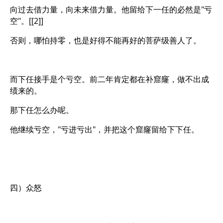
向过去借力量，向未来借力量。他留给下一任的必然是"亏
空"。[[2]]
否则，哪怕持零，也是好得不能再好的菩萨级善人了。
而下任接手是个亏空。前二年肯定都在补窟窿，做不出成
绩来的。
那下任怎么办呢。
他继续亏空，"亏进亏出"，并把这个窟窿留给下下任。
四）众怒